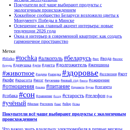
Покупатели всё чаще выбирают продукты с
экологичным происхождением
Хоккейное сообщество Беларуси возложило цветы к
Монументу Победы в Минске
Освещение как главный акцент интерьера: новые
тенденции 2026 года
Окна и интерьер в современной квартире: как создать
гармоничное пространство
Метки
#tochka
#беларусь
#алкоголь
#вода
#blizko
#вес
#волос
#долгожитель
#женщина
#девушка
#диета
#дети
#грудь
#здоровье
#животное
#кот
#иллюзия
#задача
#зарядка
#кофе
#красота
#ожирение
#мозг
#мужчина
#новый_год
#нога
#отношения
#питание
#сигарета
#палец
#примета
#рука
#сон
#старость
#телефон
#собака
#сравнение
#ссср
#ум
#учёный
#фильм
#человек
#яйцо
#шаг
#ёлка
Покупатели всё чаще выбирают продукты с экологичным
происхождением
Что важно знать владельцу электромобиля в первые месяцы