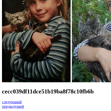
cecc039df11dce51b19ba8f78c10fb6b
следующий
предыдущий