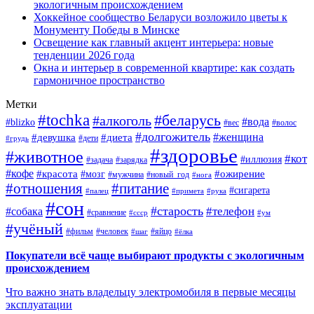
экологичным происхождением
Хоккейное сообщество Беларуси возложило цветы к
Монументу Победы в Минске
Освещение как главный акцент интерьера: новые
тенденции 2026 года
Окна и интерьер в современной квартире: как создать
гармоничное пространство
Метки
#tochka
#беларусь
#алкоголь
#вода
#blizko
#вес
#волос
#долгожитель
#женщина
#девушка
#диета
#дети
#грудь
#здоровье
#животное
#кот
#иллюзия
#задача
#зарядка
#кофе
#красота
#ожирение
#мозг
#мужчина
#новый_год
#нога
#отношения
#питание
#сигарета
#палец
#примета
#рука
#сон
#старость
#телефон
#собака
#сравнение
#ссср
#ум
#учёный
#фильм
#человек
#яйцо
#шаг
#ёлка
Покупатели всё чаще выбирают продукты с экологичным
происхождением
Что важно знать владельцу электромобиля в первые месяцы
эксплуатации