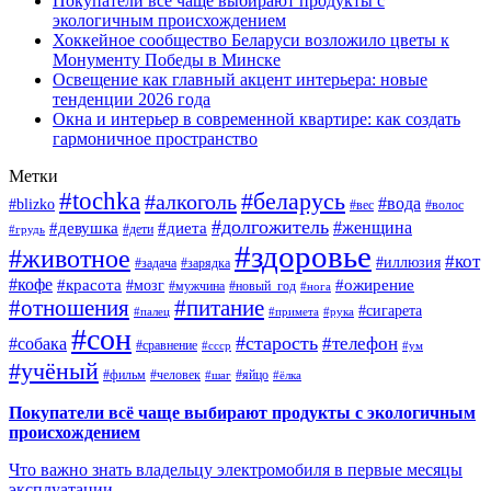
Покупатели всё чаще выбирают продукты с
экологичным происхождением
Хоккейное сообщество Беларуси возложило цветы к
Монументу Победы в Минске
Освещение как главный акцент интерьера: новые
тенденции 2026 года
Окна и интерьер в современной квартире: как создать
гармоничное пространство
Метки
#tochka
#беларусь
#алкоголь
#вода
#blizko
#вес
#волос
#долгожитель
#женщина
#девушка
#диета
#дети
#грудь
#здоровье
#животное
#кот
#иллюзия
#задача
#зарядка
#кофе
#красота
#ожирение
#мозг
#мужчина
#новый_год
#нога
#отношения
#питание
#сигарета
#палец
#примета
#рука
#сон
#старость
#телефон
#собака
#сравнение
#ссср
#ум
#учёный
#фильм
#человек
#яйцо
#шаг
#ёлка
Покупатели всё чаще выбирают продукты с экологичным
происхождением
Что важно знать владельцу электромобиля в первые месяцы
эксплуатации