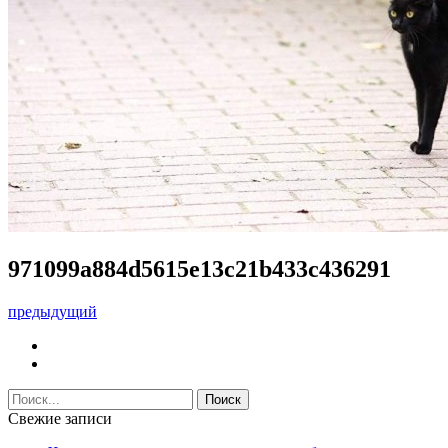
971099a884d5615e13c21b433c436291
предыдущий
Свежие записи