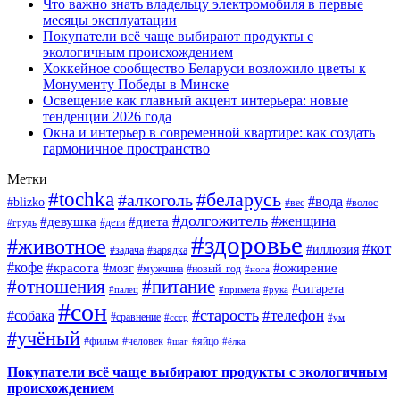
Что важно знать владельцу электромобиля в первые
месяцы эксплуатации
Покупатели всё чаще выбирают продукты с
экологичным происхождением
Хоккейное сообщество Беларуси возложило цветы к
Монументу Победы в Минске
Освещение как главный акцент интерьера: новые
тенденции 2026 года
Окна и интерьер в современной квартире: как создать
гармоничное пространство
Метки
#tochka
#беларусь
#алкоголь
#вода
#blizko
#вес
#волос
#долгожитель
#женщина
#девушка
#диета
#дети
#грудь
#здоровье
#животное
#кот
#иллюзия
#задача
#зарядка
#кофе
#красота
#ожирение
#мозг
#мужчина
#новый_год
#нога
#отношения
#питание
#сигарета
#палец
#примета
#рука
#сон
#старость
#телефон
#собака
#сравнение
#ссср
#ум
#учёный
#фильм
#человек
#яйцо
#шаг
#ёлка
Покупатели всё чаще выбирают продукты с экологичным
происхождением