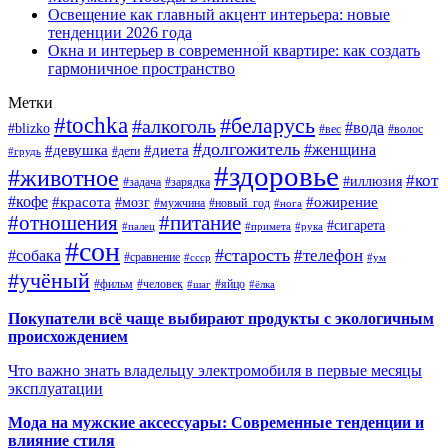
Освещение как главный акцент интерьера: новые
тенденции 2026 года
Окна и интерьер в современной квартире: как создать
гармоничное пространство
Метки
#tochka
#беларусь
#алкоголь
#вода
#blizko
#вес
#волос
#долгожитель
#женщина
#девушка
#диета
#дети
#грудь
#здоровье
#животное
#кот
#иллюзия
#задача
#зарядка
#кофе
#красота
#ожирение
#мозг
#мужчина
#новый_год
#нога
#отношения
#питание
#сигарета
#палец
#примета
#рука
#сон
#старость
#телефон
#собака
#сравнение
#ссср
#ум
#учёный
#фильм
#человек
#яйцо
#шаг
#ёлка
Покупатели всё чаще выбирают продукты с экологичным
происхождением
Что важно знать владельцу электромобиля в первые месяцы
эксплуатации
Мода на мужские аксессуары: Современные тенденции и
влияние стиля