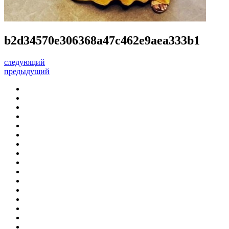
b2d34570e306368a47c462e9aea333b1
следующий
предыдущий