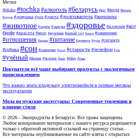
Метки
#tochka
#беларусь
#алкоголь
#вода
#blizko
#вес
#волос
#долгожитель
#женщина
#девушка
#диета
#дети
#грудь
#здоровье
#животное
#кот
#иллюзия
#задача
#зарядка
#кофе
#красота
#ожирение
#мозг
#мужчина
#новый_год
#нога
#отношения
#питание
#сигарета
#палец
#примета
#рука
#сон
#старость
#телефон
#собака
#сравнение
#ссср
#ум
#учёный
#фильм
#человек
#яйцо
#шаг
#ёлка
Покупатели всё чаще выбирают продукты с экологичным
происхождением
Что важно знать владельцу электромобиля в первые месяцы
эксплуатации
Мода на мужские аксессуары: Современные тенденции и
влияние стиля
© 2026 - Экопродукты в Беларуси. Все права защищены.
Любое копирование материалов с нашего ресурса разрешается
только с обратной активной ссылкой на страницу статьи.
Все материалы опубликованные на сайте взяты с открытых