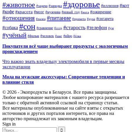
#здоровье
#животное
#кот
#иллюзия
#задача
#зарядка
#кофе
#красота
#ожирение
#мозг
#мужчина
#новый_год
#нога
#отношения
#питание
#сигарета
#палец
#примета
#рука
#сон
#старость
#телефон
#собака
#сравнение
#ссср
#ум
#учёный
#фильм
#человек
#яйцо
#шаг
#ёлка
Покупатели всё чаще выбирают продукты с экологичным
происхождением
Что важно знать владельцу электромобиля в первые месяцы
эксплуатации
Мода на мужские аксессуары: Современные тенденции и
влияние стиля
© 2026 - Экопродукты в Беларуси. Все права защищены.
Любое копирование материалов с нашего ресурса разрешается
только с обратной активной ссылкой на страницу статьи.
Все материалы опубликованные на сайте взяты с открытых
источников и других порталов интернета, все права на
авторство принадлежат их законным владельцам.
Sign in