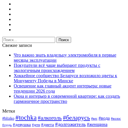
Свежие записи
Что важно знать владельцу электромобиля в первые
месяцы эксплуатации
Покупатели всё чаще выбирают продукты с
экологичным происхождением
Хоккейное сообщество Беларуси возложило цветы к
Монументу Победы в Минске
Освещение как главный акцент интерьера: новые
тенденции 2026 года
Окна и интерьер в современной квартире: как создать
гармоничное пространство
Метки
#tochka
#беларусь
#алкоголь
#вода
#blizko
#вес
#волос
#долгожитель
#женщина
#девушка
#диета
#дети
#грудь