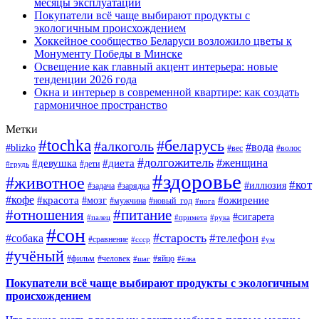
месяцы эксплуатации
Покупатели всё чаще выбирают продукты с
экологичным происхождением
Хоккейное сообщество Беларуси возложило цветы к
Монументу Победы в Минске
Освещение как главный акцент интерьера: новые
тенденции 2026 года
Окна и интерьер в современной квартире: как создать
гармоничное пространство
Метки
#tochka
#беларусь
#алкоголь
#вода
#blizko
#вес
#волос
#долгожитель
#женщина
#девушка
#диета
#дети
#грудь
#здоровье
#животное
#кот
#иллюзия
#задача
#зарядка
#кофе
#красота
#ожирение
#мозг
#мужчина
#новый_год
#нога
#отношения
#питание
#сигарета
#палец
#примета
#рука
#сон
#старость
#телефон
#собака
#сравнение
#ссср
#ум
#учёный
#фильм
#человек
#яйцо
#шаг
#ёлка
Покупатели всё чаще выбирают продукты с экологичным
происхождением