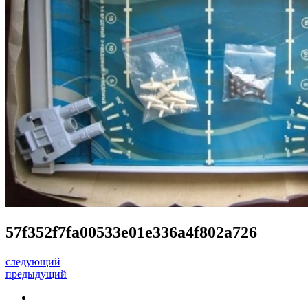
57f352f7fa00533e01e336a4f802a726
следующий
предыдущий