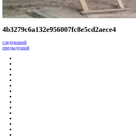
4b3279c6a132e956007fc8e5cd2aece4
следующий
предыдущий