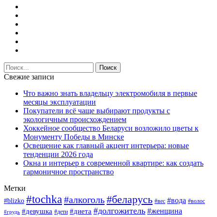
Свежие записи
Что важно знать владельцу электромобиля в первые
месяцы эксплуатации
Покупатели всё чаще выбирают продукты с
экологичным происхождением
Хоккейное сообщество Беларуси возложило цветы к
Монументу Победы в Минске
Освещение как главный акцент интерьера: новые
тенденции 2026 года
Окна и интерьер в современной квартире: как создать
гармоничное пространство
Метки
#tochka
#беларусь
#алкоголь
#вода
#blizko
#вес
#волос
#долгожитель
#женщина
#девушка
#диета
#дети
#грудь