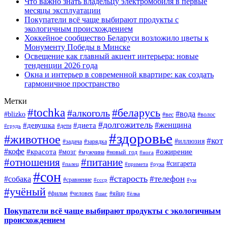
Что важно знать владельцу электромобиля в первые
месяцы эксплуатации
Покупатели всё чаще выбирают продукты с
экологичным происхождением
Хоккейное сообщество Беларуси возложило цветы к
Монументу Победы в Минске
Освещение как главный акцент интерьера: новые
тенденции 2026 года
Окна и интерьер в современной квартире: как создать
гармоничное пространство
Метки
#tochka
#беларусь
#алкоголь
#вода
#blizko
#вес
#волос
#долгожитель
#женщина
#девушка
#диета
#дети
#грудь
#здоровье
#животное
#кот
#иллюзия
#задача
#зарядка
#кофе
#красота
#ожирение
#мозг
#мужчина
#новый_год
#нога
#отношения
#питание
#сигарета
#палец
#примета
#рука
#сон
#старость
#телефон
#собака
#сравнение
#ссср
#ум
#учёный
#фильм
#человек
#яйцо
#шаг
#ёлка
Покупатели всё чаще выбирают продукты с экологичным
происхождением