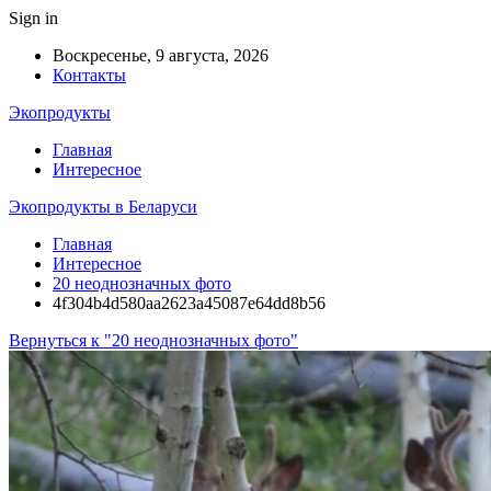
Sign in
Воскресенье, 9 августа, 2026
Контакты
Экопродукты
Главная
Интересное
Экопродукты в Беларуси
Главная
Интересное
20 неоднозначных фото
4f304b4d580aa2623a45087e64dd8b56
Вернуться к "20 неоднозначных фото"