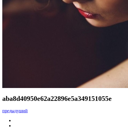
aba8d40950e62a22896e5a349151055e
предыдущий