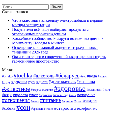
Свежие записи
Что важно знать владельцу электромобиля в первые
месяцы эксплуатации
Покупатели всё чаще выбирают продукты с
экологичным происхождением
Хоккейное сообщество Беларуси возложило цветы к
Монументу Победы в Минске
Освещение как главный акцент интерьера: новые
тенденции 2026 года
Окна и интерьер в современной квартире: как создать
гармоничное пространство
Метки
#tochka
#беларусь
#алкоголь
#вода
#blizko
#вес
#волос
#долгожитель
#женщина
#девушка
#диета
#дети
#грудь
#здоровье
#животное
#кот
#иллюзия
#задача
#зарядка
#кофе
#красота
#ожирение
#мозг
#мужчина
#новый_год
#нога
#отношения
#питание
#сигарета
#палец
#примета
#рука
#сон
#старость
#телефон
#собака
#сравнение
#ссср
#ум